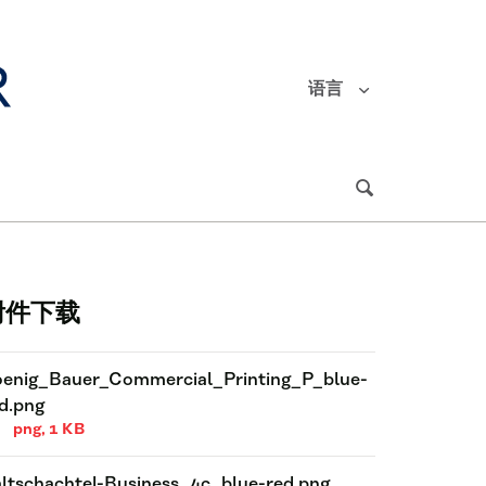
语言
附件下载
enig_Bauer_Commercial_Printing_P_blue-
d.png
png, 1 KB
ltschachtel-Business_4c_blue-red.png