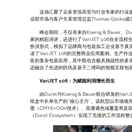
这场汇聚了众多资深高管与行业专家的行业盛会，由
业部市场与客户关系管理总监Thomas Göcke
峰会期间，不仅有来自Koenig & Bauer、Durst
家的精彩演讲，还进行了VariJET 106在全
扮演形式，模拟了品牌商与包装加工企业基于真
读了VariJET 106的完整商业应用案例。生
富的复杂包装应用，其中既包含极具挑战性的多
还融合了先进的防伪及基于二维码的智能互联包
VariJET 106：为赋能利润增长而生
由Durst与Koenig & Bauer联合研发的
纸盒中长单生产的“核心主力”。该机型以市场领先的
墨（CMYK+OGV技术）、高潘通色域覆盖率及双
（Durst Ecosystem）实现了无缝的工作流程