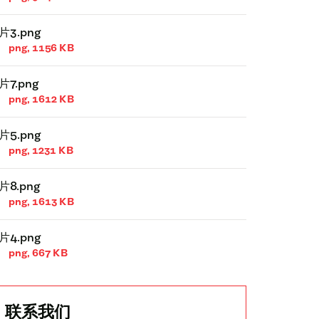
片3.png
png, 1156 KB
片7.png
png, 1612 KB
片5.png
png, 1231 KB
片8.png
png, 1613 KB
片4.png
png, 667 KB
联系我们