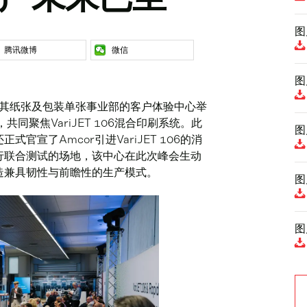
图
腾讯微博
微信
图
r Durst在其纸张及包装单张事业部的客户体验中心举
同聚焦VariJET 106混合印刷系统。此
图
宣了Amcor引进VariJET 106的消
行联合测试的场地，该中心在此次峰会生动
造兼具韧性与前瞻性的生产模式。
图
图