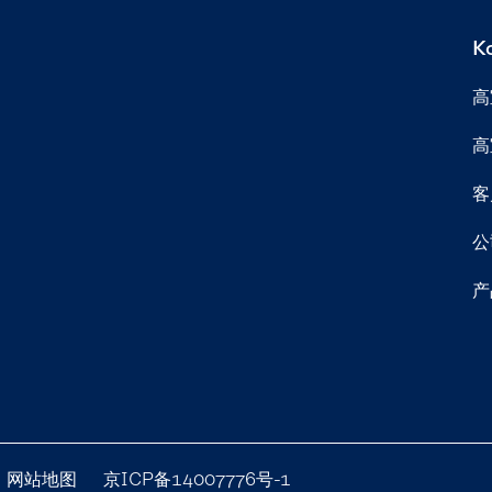
K
高
高
客
公
产
网站地图
京ICP备14007776号-1