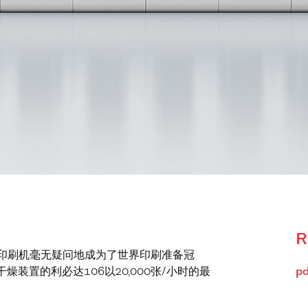
R
6印刷机毫无疑问地成为了世界印刷准备冠
装置的利必达106以20,000张/小时的最
pd