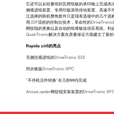
它还可以从轻量纸到瓦楞纸板的承印物上完成杰
侧规进纸装置、专用印版滚筒传动装置、高速不
泛选择的联机整饰套件只是现有选项中的几个选
用JDF流程的控制台技术，革命性的DriveTro
网纹辊的更换以及自动的纸堆输送供应系统。利必
QualiTronic解决方案在质量保证方面建立了新
Rapida 106的亮点
无侧拉规进纸的DriveTronic SIS
同步换版DriveTronic SPC
“不停机活件转换”在几秒钟内完成
AnioxLoader网纹辊安装装置的DriveTronic